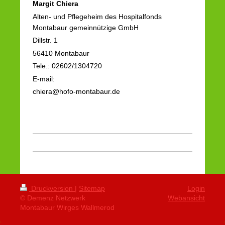
Margit Chiera
Alten- und Pflegeheim des Hospitalfonds
Montabaur gemeinnützige GmbH
Dillstr. 1
56410 Montabaur
Tele.: 02602/1304720
E-mail:
chiera@hofo-montabaur.de
Druckversion
|
Sitemap
Login
© Demenz Netzwerk
Webansicht
Montabaur Wirges Wallmerod